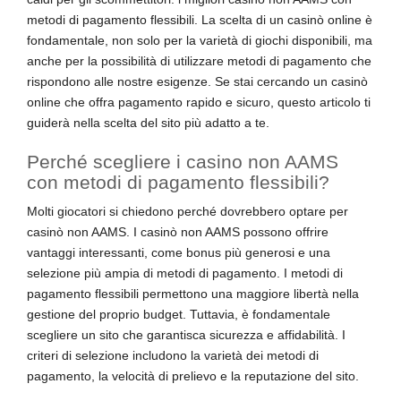
metodi di pagamento flessibili. La scelta di un casinò online è
fondamentale, non solo per la varietà di giochi disponibili, ma
anche per la possibilità di utilizzare metodi di pagamento che
rispondono alle nostre esigenze. Se stai cercando un casinò
online che offra pagamento rapido e sicuro, questo articolo ti
guiderà nella scelta del sito più adatto a te.
Perché scegliere i casino non AAMS
con metodi di pagamento flessibili?
Molti giocatori si chiedono perché dovrebbero optare per
casinò non AAMS. I casinò non AAMS possono offrire
vantaggi interessanti, come bonus più generosi e una
selezione più ampia di metodi di pagamento. I metodi di
pagamento flessibili permettono una maggiore libertà nella
gestione del proprio budget. Tuttavia, è fondamentale
scegliere un sito che garantisca sicurezza e affidabilità. I
criteri di selezione includono la varietà dei metodi di
pagamento, la velocità di prelievo e la reputazione del sito.