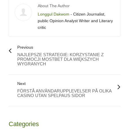
About The Author
Longgul Dakwom
- Citizen Journalist,
public Opinion Analyst Writer and Literary
critic
Previous
NAJLEPSZE STRATEGIE: KORZYSTANIE Z
PROMOCJI MOSTBET DLA WIĘKSZYCH
WYGRANYCH
Next
FÖRSTÅ ANVÄNDARUPPLEVELSER PÅ OLIKA
CASINO UTAN SPELPAUS SIDOR
Categories