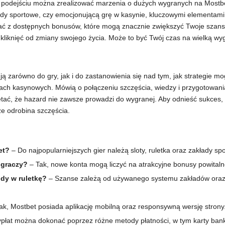
im podejściu można zrealizować marzenia o dużych wygranych na Mostb
dy sportowe, czy emocjonującą grę w kasynie, kluczowymi elementami
stać z dostępnych bonusów, które mogą znacznie zwiększyć Twoje szan
ka kliknięć od zmiany swojego życia. Może to być Twój czas na wielką wy
ją zarówno do gry, jak i do zastanowienia się nad tym, jak strategie m
rach kasynowych. Mówią o połączeniu szczęścia, wiedzy i przygotowani
ętać, że hazard nie zawsze prowadzi do wygranej. Aby odnieść sukces,
że odrobina szczęścia.
et?
– Do najpopularniejszych gier należą sloty, ruletka oraz zakłady sp
 graczy?
– Tak, nowe konta mogą liczyć na atrakcyjne bonusy powitaln
dy w ruletkę?
– Szanse zależą od używanego systemu zakładów ora
ak, Mostbet posiada aplikację mobilną oraz responsywną wersję strony
płat można dokonać poprzez różne metody płatności, w tym karty ban