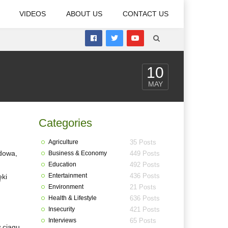
VIDEOS
ABOUT US
CONTACT US
10
MAY
Categories
Agriculture
35 Posts
rdowa,
Business & Economy
449 Posts
Education
492 Posts
Entertainment
436 Posts
ęki
Environment
21 Posts
Health & Lifestyle
636 Posts
Insecurity
421 Posts
Interviews
65 Posts
w ciągu