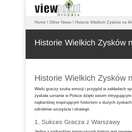
Home
\
Other News
\
Historie Wielkich Zysków na M
Historie Wielkich Zysków 
Historie Wielkich Zysków 
Wielu graczy szuka emocji i przygód w zakładach s
zyskała uznanie w Polsce dzięki swoim intrygującym
najbardziej inspirującym historiom o dużych zyskach
odrobinie szczęścia i strategii.
1. Sukces Gracza z Warszawy
Jedną z najbardziej inspirujących historii jest opow