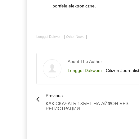
portfele elektroniczne.
|
|
Longgul Dakwom
Other News
About The Author
Longgul Dakwom
- Citizen Journalist
Previous
КАК СКАЧАТЬ 1ХБЕТ НА АЙФОН БЕЗ
РЕГИСТРАЦИИ