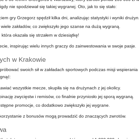
dy nie spodziewał się takiej wygranej. Oto, jak to się stało:
em gry Grzegorz spędził kilka dni, analizując statystyki i wyniki drużyn
wiele zakładów, co zwiększyło jego szanse na dużą wygraną.
, która okazała się strzałem w dziesiątkę!
necie, inspirując wielu innych graczy do zainwestowania w swoje pasje.
ych w Krakowie
róbować swoich sił w zakładach sportowych podczas misji wspierania
ągnąć:
wiać wszystkie mecze, skupiła się na drużynach z jej okolicy.
nację zwycięstw i remisów, co finalnie przyniosło jej sporą wygraną.
stępne promocje, co dodatkowo zwiększyło jej wygrane.
i korzystanie z bonusów mogą prowadzić do znaczących zwrotów.
owa