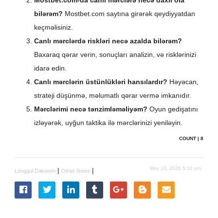
Mostbet.com-da canlı mərclərə necə daxil ola
bilərəm?
Mostbet.com saytına girərək qeydiyyatdan
keçməlisiniz.
Canlı mərclərdə riskləri necə azalda bilərəm?
Baxaraq qərar verin, sonuçları analizin, və risklərinizi
idarə edin.
Canlı mərclərin üstünlükləri hansılardır?
Həyəcan,
strateji düşünmə, məlumatlı qərar vermə imkanıdır.
Mərclərimi necə tənzimləməliyəm?
Oyun gedişatını
izləyərək, uyğun taktika ilə mərclərinizi yeniləyin.
COUNT | 8
May 10, 2026 5:10 pm
|
|
Longgul Dakwom
Other News