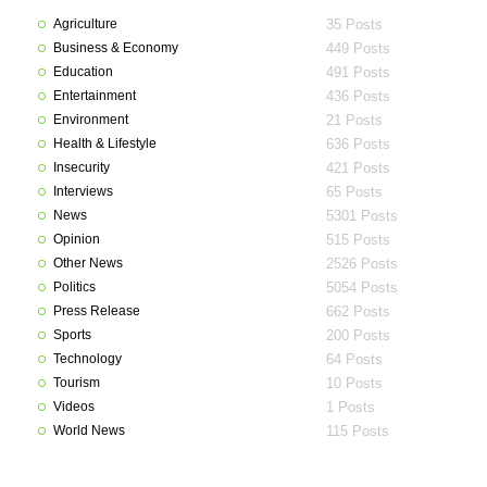
Agriculture
35 Posts
Business & Economy
449 Posts
Education
491 Posts
Entertainment
436 Posts
Environment
21 Posts
Health & Lifestyle
636 Posts
Insecurity
421 Posts
Interviews
65 Posts
News
5301 Posts
Opinion
515 Posts
Other News
2526 Posts
Politics
5054 Posts
Press Release
662 Posts
Sports
200 Posts
Technology
64 Posts
Tourism
10 Posts
Videos
1 Posts
World News
115 Posts