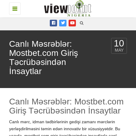
Toggle
navigation
10
Canlı Məsrəblər:
MAY
Mostbet.com Giriş
Təcrübəsindən
İnsaytlar
Canlı Məsrəblər: Mostbet.com
Giriş Təcrübəsindən İnsaytlar
Canlı mərc, idman tədbirlərinin gedişi zamanı mərclərin
yerləşdirilməsini təmin edən innovativ bir xüsusiyyətdir. Bu
yazıda, mostbet.com giriş təcrübəsindən insaytlarla canl