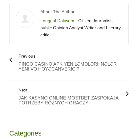
About The Author
Longgul Dakwom
- Citizen Journalist,
public Opinion Analyst Writer and Literary
critic
Previous
PINCO CASINO APK YENILƏMƏLƏRI: NƏLƏR
YENI VƏ HƏYƏCANVERICI?
Next
JAK KASYNO ONLINE MOSTBET ZASPOKAJA
POTRZEBY RÓŻNYCH GRACZY
Categories